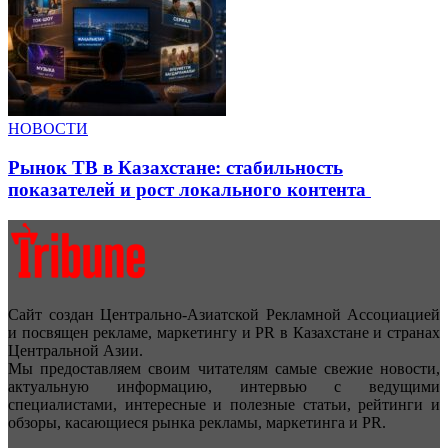
НОВОСТИ
Рынок ТВ в Казахстане: стабильность
показателей и рост локального контента
Сайт создан Центрально-Азиатской Рекламной Ассоциацией
и посвящен рекламе, маркетингу и PR в Казахстане и странах
Центральной Азии.
Мы предоставляем своим читателям самые свежие новости,
актуальную информацию, интервью с ведущими
специалистами, интересные и полезные статьи, рейтинги и
обзоры, касающиеся рынка рекламы, маркетинга и PR.