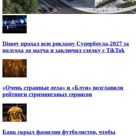
Disney продал всю рекламу Супербоула-2027 за
полгода до матча и заключил сделку с TikTok
«Очень странные дела» и «Блуи» возглавили
рейтинги стриминговых сервисов
Банк скрыл фамилии футболистов, чтобы