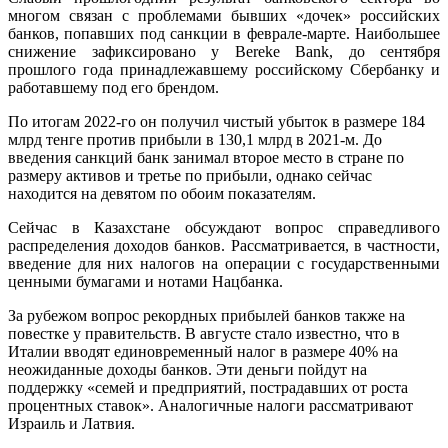
многом связан с проблемами бывших «дочек» российских
банков, попавших под санкции в феврале-марте. Наибольшее
снижение зафиксировано у Bereke Bank, до сентября
прошлого года принадлежавшему российскому Сбербанку и
работавшему под его брендом.
По итогам 2022-го он получил чистый убыток в размере 184
млрд тенге против прибыли в 130,1 млрд в 2021-м. До
введения санкций банк занимал второе место в стране по
размеру активов и третье по прибыли, однако сейчас
находится на девятом по обоим показателям.
Сейчас
в Казахстане обсуждают вопрос справедливого
распределения доходов банков. Рассматривается, в частности,
введение для них налогов на операции с государственными
ценными бумагами и нотами Нацбанка.
За рубежом вопрос рекордных прибылей банков также на
повестке у правительств. В августе стало известно, что в
Италии вводят единовременный налог в размере 40% на
неожиданные доходы банков. Эти деньги пойдут на
поддержку «семей и предприятий, пострадавших от роста
процентных ставок». Аналогичные налоги рассматривают
Израиль и Латвия.