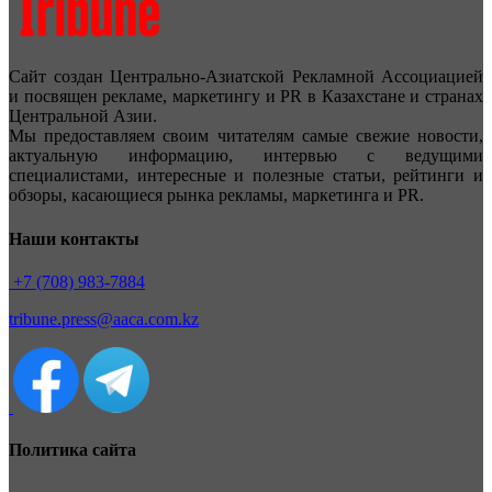
Сайт создан Центрально-Азиатской Рекламной Ассоциацией
и посвящен рекламе, маркетингу и PR в Казахстане и странах
Центральной Азии.
Мы предоставляем своим читателям самые свежие новости,
актуальную информацию, интервью с ведущими
специалистами, интересные и полезные статьи, рейтинги и
обзоры, касающиеся рынка рекламы, маркетинга и PR.
Наши контакты
+7 (708) 983-7884
tribune.press@aaca.com.kz
Политика сайта