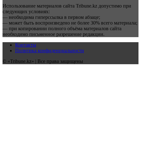
Использование материалов сайта Tribune.kz допустимо при
следующих условиях:
— необходима гиперссылка в первом абзаце;
— может быть воспроизведено не более 30% всего материала;
— при копировании полного объёма материалов сайта
необходимо письменное разрешение редакции.
Контакты
Политика конфиденциальности
© «Tribune.kz» | Все права защищены