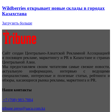
Wildberries открывает новые склады в городах
Казахстана
Загрузить больше
Сайт создан Центрально-Азиатской Рекламной Ассоциацией
и посвящен рекламе, маркетингу и PR в Казахстане и странах
Центральной Азии.
Мы предоставляем своим читателям самые свежие новости,
актуальную информацию, интервью с ведущими
специалистами, интересные и полезные статьи, рейтинги и
обзоры, касающиеся рынка рекламы, маркетинга и PR.
Наши контакты
+7 (708) 983-7884
tribune.press@aaca.com.kz